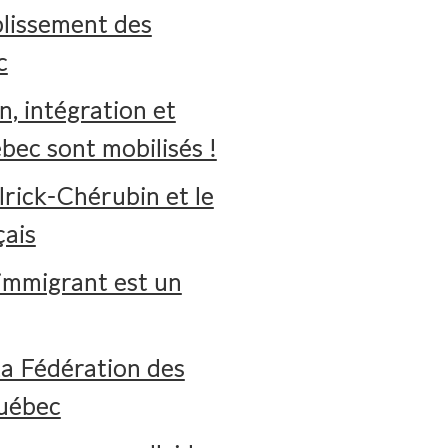
blissement des
c
n, intégration et
bec sont mobilisés !
lrick-Chérubin et le
çais
immigrant est un
a Fédération des
uébec