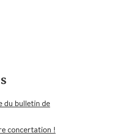
es
 du bulletin de
re concertation !