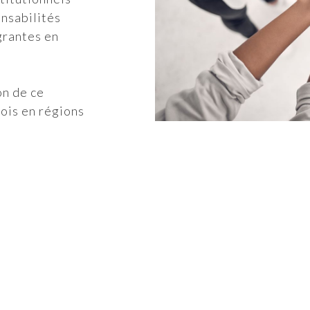
onsabilités
grantes en
on de ce
ois en régions