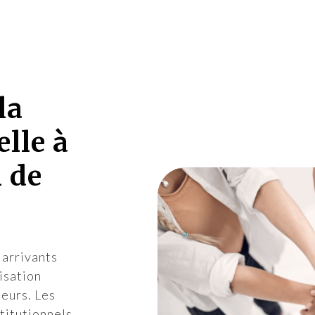
la
elle à
n de
 arrivants
isation
eurs. Les
titutionnels