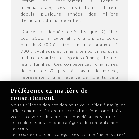
l'effort de recrutement à l'échelle
internationale, ces institutions attirent
depuis plusieurs années des milliers
d'étudiants du monde entier.
D'après les données de Statistiques Québec
pour 2022, la région affiche une présence de
plus de 3 700 étudiants internationaux et 1
700 travailleurs étrangers temporaires, sans
inclure les autres catégories d'immigration et
leurs familles. Ces compétences, originaires
de plus de 70 pays à travers le monde,
représentent une réserve de talents déjà
formés et établis dans la région, qui
requièrent cependant un accompagnement
Préférence en matière de
personnalisé pour la réalisation de leurs
consentement
projets d’emploi, d’études et
Nous utilisons des cookies pour vous aider à naviguer
d’entrepreneuriat.
efficacement et à exécuter certaines fonctionnalités.
Vous trouverez des informations détaillées sur tous
Vivre au Saguenay-Lac-Saint-Jean signifie
les cookies sous chaque catégorie de consentement ci-
s'épanouir au fil des quatre saisons dans un
dessous.
cadre de vie exceptionnel, où la nature
Les cookies qui sont catégorisés comme "nécessaires"