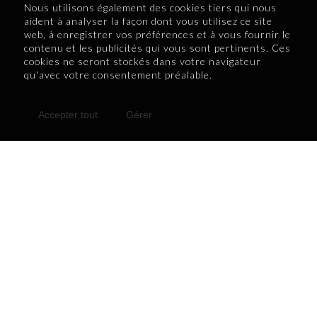
Nous utilisons également des cookies tiers qui nous
aident à analyser la façon dont vous utilisez ce site
web, à enregistrer vos préférences et à vous fournir le
contenu et les publicités qui vous sont pertinents. Ces
cookies ne seront stockés dans votre navigateur
qu'avec votre consentement préalable.
Accepter tout
Gérer
De l’immigration
De l'immigration à
à
l'intégration : bâtir Thoots à
l’entrepreneuriat
Trois-Rivières, une histoire
engagé
de résilience