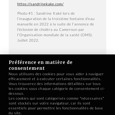
https://sandrinekake.com/
Photo #1 : Sandrine Kaké lors de
l’inauguration de la troisième fontaine d’eau
manuelle en 2022 à la suite de l’annonce de
l’éclosion de choléra au Cameroun par
l’Organisation mondiale de la santé (OMS).
Juillet 2022.
Préférence en matière de
consentement
Nous utilisons des cookies pour vous aider à naviguer
efficacement et à exécuter certaines fonctionnalités.
Vous trouverez des informations détaillées sur tous
les cookies sous chaque catégorie de consentement ci-
dessous.
Retour au numéro 15
Les cookies qui sont catégorisés comme "nécessaires"
sont stockés sur votre navigateur, car ils sont
essentiels pour permettre les fonctionnalités de base
du site.