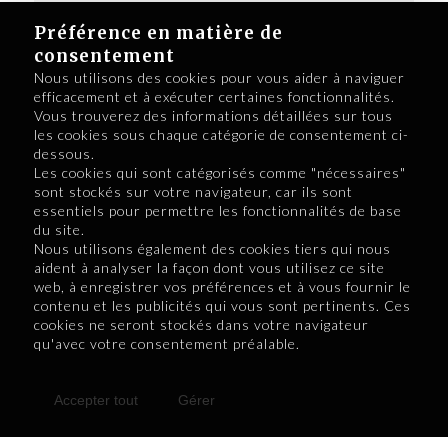
Préférence en matière de
consentement
Nous utilisons des cookies pour vous aider à naviguer
efficacement et à exécuter certaines fonctionnalités.
Vous trouverez des informations détaillées sur tous
Conclusion
les cookies sous chaque catégorie de consentement ci-
dessous.
Les cookies qui sont catégorisés comme "nécessaires"
L’intégration réussie des personnes
sont stockés sur votre navigateur, car ils sont
immigrantes en région passe par une
essentiels pour permettre les fonctionnalités de base
approche globale incluant la famille, l’emploi
du site.
et la formation. Permettre aux conjoints et
Nous utilisons également des cookies tiers qui nous
conjointes de travailleurs temporaires
aident à analyser la façon dont vous utilisez ce site
d’accéder gratuitement à la formation
web, à enregistrer vos préférences et à vous fournir le
professionnelle constitue une mesure
contenu et les publicités qui vous sont pertinents. Ces
gagnante: elle renforce l’autonomie des
cookies ne seront stockés dans votre navigateur
qu'avec votre consentement préalable.
personnes, soutient la rétention des
travailleurs et contribue au développement
social et économique des milieux d’accueil.
Accepter tout
Gérer
En facilitant l’accès à un métier en demande,
ce programme renforce non seulement la