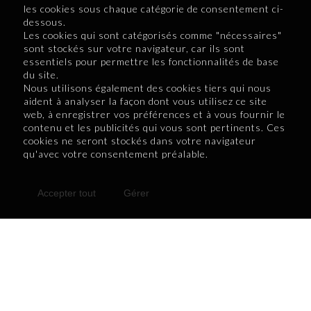
municipalités de moins de
les cookies sous chaque catégorie de consentement ci-
dessous.
1000 habitants qui n’ont
Les cookies qui sont catégorisés comme "nécessaires"
pas d’édifices de commerce
sont stockés sur votre navigateur, car ils sont
de détail
essentiels pour permettre les fonctionnalités de base
du site.
- Proportion de la
Nous utilisons également des cookies tiers qui nous
aident à analyser la façon dont vous utilisez ce site
population inscrite auprès
web, à enregistrer vos préférences et à vous fournir le
d’un médecin de famille
contenu et les publicités qui vous sont pertinents. Ces
cookies ne seront stockés dans votre navigateur
- Nombre de logements
qu'avec votre consentement préalable.
sociaux, communautaires et
abordables
Accepter tout
Gérer
- Taux d’inoccupation des
logements locatifs
- Taux d’infractions annuel
au Code criminel
-
Proportion de chaussées