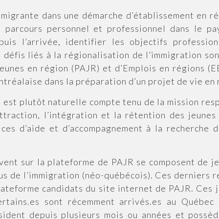
mmigrante dans une démarche d’établissement en r
 le parcours personnel et professionnel dans le pa
uis l’arrivée, identifier les objectifs professio
 défis liés à la régionalisation de l’immigration s
jeunes en région (PAJR) et d’Emplois en régions (E
ntréalaise dans la préparation d’un projet de vie en 
n est plutôt naturelle compte tenu de la mission res
ttraction, l’intégration et la rétention des jeunes
ices d’aide et d’accompagnement à la recherche 
rivent sur la plateforme de PAJR se composent de je
sus de l’immigration (néo-québécois). Ces derniers 
 plateforme candidats du site internet de PAJR. Ces
 certains.es sont récemment arrivés.es au Québe
résident depuis plusieurs mois ou années et possè