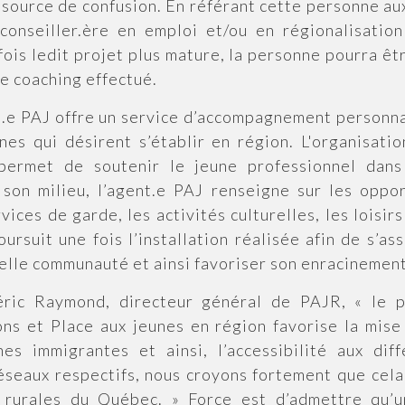
source de confusion. En référant cette personne au
conseiller.ère en emploi et/ou en régionalisation
ois ledit projet plus mature, la personne pourra ê
le coaching effectué.
.e PAJ offre un service d’accompagnement personnal
es qui désirent s’établir en région. L'organisatio
 permet de soutenir le jeune professionnel dan
 son milieu, l’agent.e PAJ renseigne sur les oppor
vices de garde, les activités culturelles, les loisirs
rsuit une fois l’installation réalisée afin de s’a
velle communauté et ainsi favoriser son enracinement
ic Raymond, directeur général de PAJR, « le pa
ions et Place aux jeunes en région favorise la mi
s immigrantes et ainsi, l’accessibilité aux diff
éseaux respectifs, nous croyons fortement que cela
s rurales du Québec. » Force est d’admettre qu’