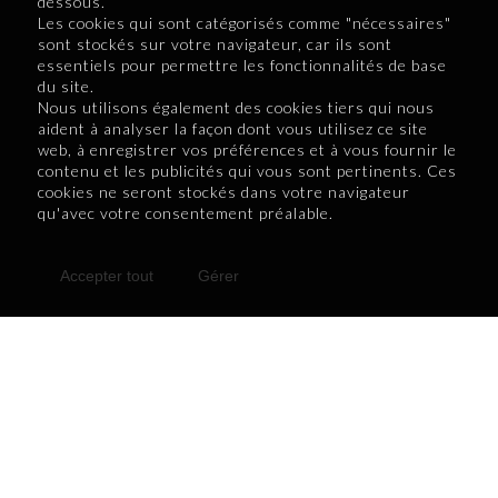
dessous.
Les cookies qui sont catégorisés comme "nécessaires"
sont stockés sur votre navigateur, car ils sont
essentiels pour permettre les fonctionnalités de base
du site.
Retourner au numéro 13
Nous utilisons également des cookies tiers qui nous
aident à analyser la façon dont vous utilisez ce site
web, à enregistrer vos préférences et à vous fournir le
contenu et les publicités qui vous sont pertinents. Ces
cookies ne seront stockés dans votre navigateur
qu'avec votre consentement préalable.
Accepter tout
Gérer
Une véritable menace pour
L'Abitibi-
l’économie, les entreprises
Témiscamingue,