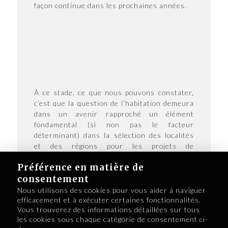
façon continue dans les prochaines années.
À ce stade, ce que nous pouvons constater,
c’est que la question de l’habitation demeura
dans un avenir rapproché un élément
fondamental (si non pas le facteur
déterminant) dans la sélection des localités
et des régions pour les projets de
régionalisation au Québec de nos
Préférence en matière de
participants.
consentement
Nous utilisons des cookies pour vous aider à naviguer
efficacement et à exécuter certaines fonctionnalités.
Vous trouverez des informations détaillées sur tous
les cookies sous chaque catégorie de consentement ci-