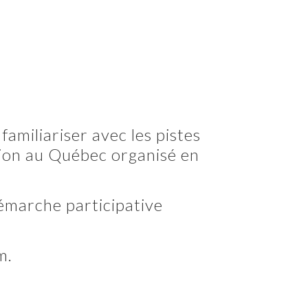
amiliariser avec les pistes
tion au Québec organisé en
émarche participative
m.