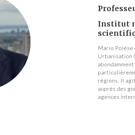
Professe
Institut 
scientifi
Mario Polèse 
Urbanisation C
abondamment é
particulièreme
régions. Il ag
auprès des go
agences inter