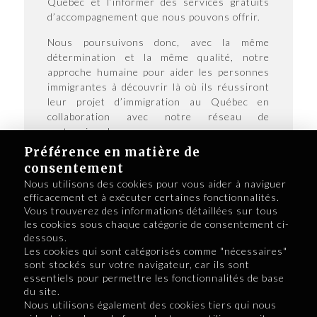
Québec et l’informer des services gratuits
d’accompagnement que nous pouvons offrir.
Nous poursuivons donc, avec la même
détermination et la même qualité, notre
approche humaine pour aider les personnes
immigrantes à découvrir là où ils réussiront
leur projet d’immigration au Québec en
collaboration avec notre réseau de
partenaires locaux.
Préférence en matière de
consentement
Nous utilisons des cookies pour vous aider à naviguer
efficacement et à exécuter certaines fonctionnalités.
Vous trouverez des informations détaillées sur tous
les cookies sous chaque catégorie de consentement ci-
dessous.
Les cookies qui sont catégorisés comme "nécessaires"
sont stockés sur votre navigateur, car ils sont
essentiels pour permettre les fonctionnalités de base
du site.
Nous utilisons également des cookies tiers qui nous