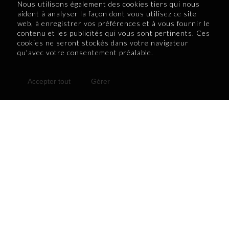
Nous utilisons également des cookies tiers qui nous
nouveaux arrivants, renforçant ainsi le tissu
aident à analyser la façon dont vous utilisez ce site
social et économique des régions.
web, à enregistrer vos préférences et à vous fournir le
contenu et les publicités qui vous sont pertinents. Ces
Catherine Beaucage, chargée de projets aux
cookies ne seront stockés dans votre navigateur
communications et aux événements
qu'avec votre consentement préalable.
Place aux jeunes en région
Accepter tout
Gérer