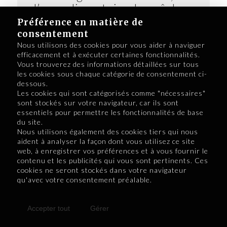
l’agroalimentaire, les pêches
et l’aquaculture, l’industrie
Préférence en matière de
éolienne, le tourisme et les
consentement
technologies propres
Nous utilisons des cookies pour vous aider à naviguer
efficacement et à exécuter certaines fonctionnalités.
Vous trouverez des informations détaillées sur tous
les cookies sous chaque catégorie de consentement ci-
dessous.
Les cookies qui sont catégorisés comme "nécessaires"
sont stockés sur votre navigateur, car ils sont
essentiels pour permettre les fonctionnalités de base
du site.
Nous utilisons également des cookies tiers qui nous
Îles-de-la-Madeleine
aident à analyser la façon dont vous utilisez ce site
web, à enregistrer vos préférences et à vous fournir le
1. Renverser la tendance
contenu et les publicités qui vous sont pertinents. Ces
cookies ne seront stockés dans votre navigateur
démographique
qu'avec votre consentement préalable.
2. Assurer des liens de
transport et de
Accepter tout
Gérer
communication efficaces