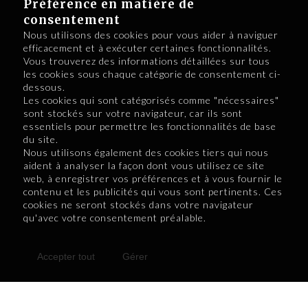
favorisé l’achat local et la
Préférence en matière de
dynamisation des artères
consentement
Nous utilisons des cookies pour vous aider à naviguer
commerciales en région.
efficacement et à exécuter certaines fonctionnalités.
Vous trouverez des informations détaillées sur tous
Plus récemment, la FCCQ
les cookies sous chaque catégorie de consentement ci-
s’est associée à un autre
dessous.
grand promoteur du
Les cookies qui sont catégorisés comme "nécessaires"
sont stockés sur votre navigateur, car ils sont
développement économique
essentiels pour permettre les fonctionnalités de base
régional, le Réseau des
du site.
SADC et CAE dans le cadre
Nous utilisons également des cookies tiers qui nous
aident à analyser la façon dont vous utilisez ce site
au PCAN, mais aussi afin
web, à enregistrer vos préférences et à vous fournir le
d’opérer le
Projet d’aide aux
contenu et les publicités qui vous sont pertinents. Ces
petites entreprises
cookies ne seront stockés dans votre navigateur
qu'avec votre consentement préalable.
touristiques
. Ce sont 40
millions de dollars, octroyés
par un financement fédéral,
Accepter tout
Gérer
qui permettront la relance
touristique des petites
entreprises en région.