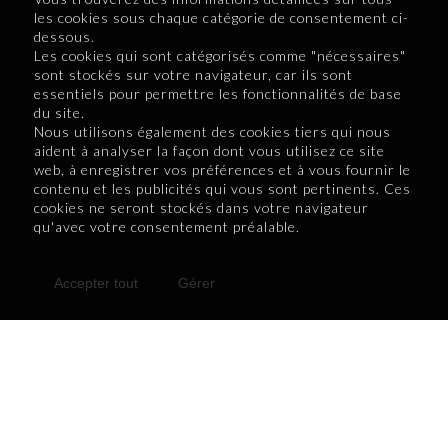
les cookies sous chaque catégorie de consentement ci-
dessous.
Les cookies qui sont catégorisés comme "nécessaires"
sont stockés sur votre navigateur, car ils sont
essentiels pour permettre les fonctionnalités de base
du site.
Nous utilisons également des cookies tiers qui nous
aident à analyser la façon dont vous utilisez ce site
web, à enregistrer vos préférences et à vous fournir le
Retour au numéro 9
contenu et les publicités qui vous sont pertinents. Ces
cookies ne seront stockés dans votre navigateur
qu'avec votre consentement préalable.
Accepter tout
Gérer
Retour